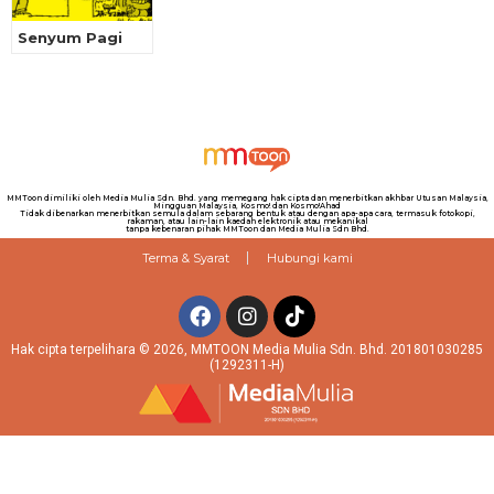
Senyum Pagi
MMToon dimiliki oleh Media Mulia Sdn. Bhd. yang memegang hak cipta dan menerbitkan akhbar Utusan Malaysia,
Mingguan Malaysia, Kosmo! dan Kosmo!Ahad
Tidak dibenarkan menerbitkan semula dalam sebarang bentuk atau dengan apa-apa cara, termasuk fotokopi,
rakaman, atau lain-lain kaedah elektronik atau mekanikal
tanpa kebenaran pihak MMToon dan Media Mulia Sdn Bhd.
Terma & Syarat
Hubungi kami
Hak cipta terpelihara © 2026, MMTOON Media Mulia Sdn. Bhd. 201801030285
(1292311-H)