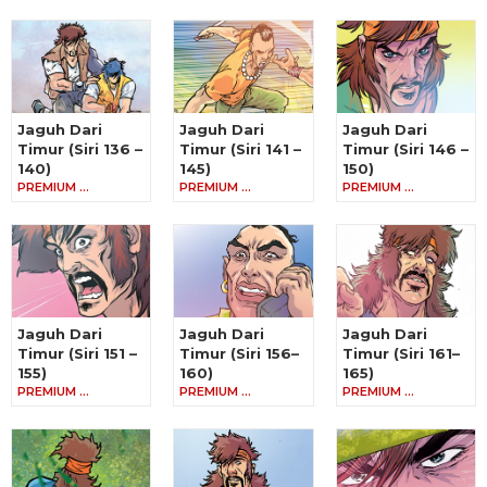
Jaguh Dari
Jaguh Dari
Jaguh Dari
Timur (Siri 136 –
Timur (Siri 141 –
Timur (Siri 146 –
140)
145)
150)
PREMIUM …
PREMIUM …
PREMIUM …
Jaguh Dari
Jaguh Dari
Jaguh Dari
Timur (Siri 151 –
Timur (Siri 156–
Timur (Siri 161–
155)
160)
165)
PREMIUM …
PREMIUM …
PREMIUM …