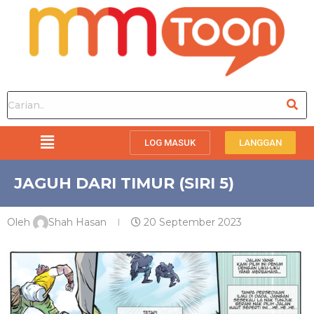
LOG MASUK
LANGGAN
JAGUH DARI TIMUR (SIRI 5)
Oleh
Shah Hasan
20 September 2023