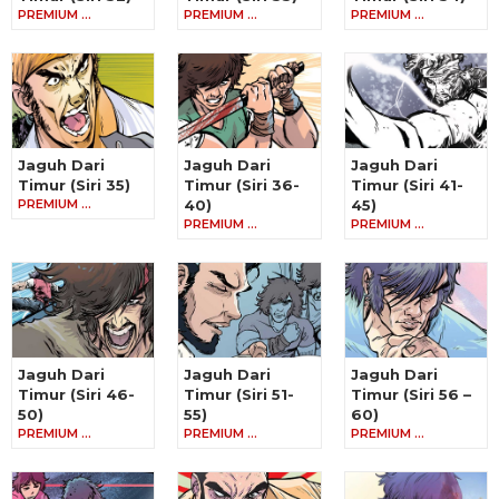
PREMIUM …
PREMIUM …
PREMIUM …
Jaguh Dari
Jaguh Dari
Jaguh Dari
Timur (Siri 35)
Timur (Siri 36-
Timur (Siri 41-
PREMIUM …
40)
45)
PREMIUM …
PREMIUM …
Jaguh Dari
Jaguh Dari
Jaguh Dari
Timur (Siri 46-
Timur (Siri 51-
Timur (Siri 56 –
50)
55)
60)
PREMIUM …
PREMIUM …
PREMIUM …