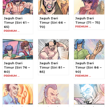
Jaguh Dari
Jaguh Dari
Jaguh Dari
Timur (Siri 61 –
Timur (Siri 66 –
Timur (71 – 75)
65)
70)
PREMIUM …
PREMIUM …
Jaguh Dari
Jaguh Dari
Jaguh Dari
Timur (Siri 76 –
Timur (Siri 81 –
Timur (Siri 86 –
80)
85)
90)
PREMIUM …
PREMIUM …