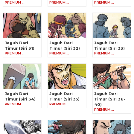
PREMIUM …
PREMIUM …
PREMIUM …
Jaguh Dari
Jaguh Dari
Jaguh Dari
Timur (Siri 31)
Timur (Siri 32)
Timur (Siri 33)
PREMIUM …
PREMIUM …
PREMIUM …
Jaguh Dari
Jaguh Dari
Jaguh Dari
Timur (Siri 34)
Timur (Siri 35)
Timur (Siri 36-
PREMIUM …
PREMIUM …
40)
PREMIUM …