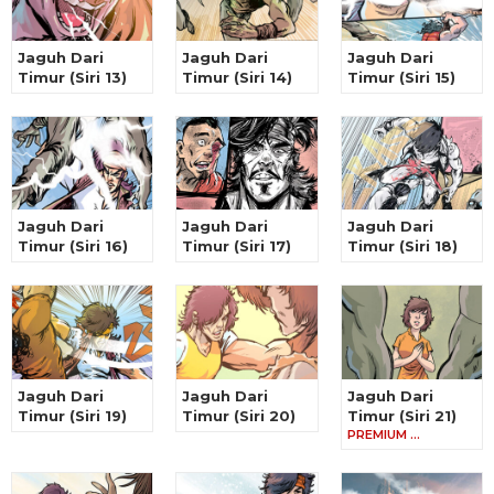
Jaguh Dari
Jaguh Dari
Jaguh Dari
Timur (Siri 13)
Timur (Siri 14)
Timur (Siri 15)
Jaguh Dari
Jaguh Dari
Jaguh Dari
Timur (Siri 16)
Timur (Siri 17)
Timur (Siri 18)
Jaguh Dari
Jaguh Dari
Jaguh Dari
Timur (Siri 19)
Timur (Siri 20)
Timur (Siri 21)
PREMIUM …