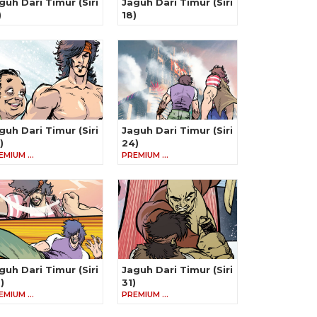
guh Dari Timur (Siri
Jaguh Dari Timur (Siri
)
18)
guh Dari Timur (Siri
Jaguh Dari Timur (Siri
)
24)
EMIUM …
PREMIUM …
guh Dari Timur (Siri
Jaguh Dari Timur (Siri
)
31)
EMIUM …
PREMIUM …