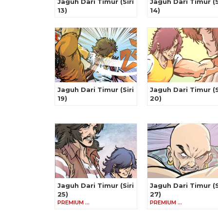
Jaguh Dari Timur (Siri
Jaguh Dari Timur (S
13)
14)
Jaguh Dari Timur (Siri
Jaguh Dari Timur (S
19)
20)
Jaguh Dari Timur (Siri
Jaguh Dari Timur (S
25)
27)
PREMIUM …
PREMIUM …