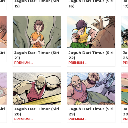
iri
Jaguh Dari Timur (Siri
Jaguh Dari Timur (Siri
Ja
15)
16)
17
iri
Jaguh Dari Timur (Siri
Jaguh Dari Timur (Siri
Ja
21)
22)
23
PREMIUM …
PREMIUM …
PR
iri
Jaguh Dari Timur (Siri
Jaguh Dari Timur (Siri
Ja
28)
29)
30
PREMIUM …
PREMIUM …
PR