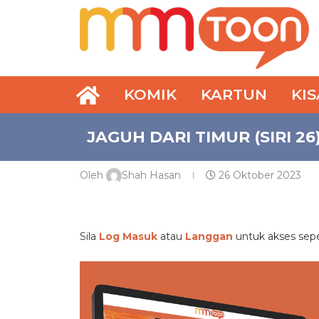
KOMIK
KARTUN
KI
JAGUH DARI TIMUR (SIRI 26
Oleh
Shah Hasan
26 Oktober 2023
PREMIUM
Sila
Log Masuk
atau
Langgan
untuk akses se