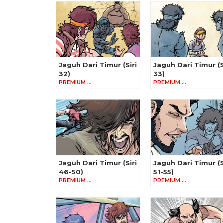
Jaguh Dari Timur (Siri
Jaguh Dari Timur (S
32)
33)
PREMIUM …
PREMIUM …
Jaguh Dari Timur (Siri
Jaguh Dari Timur (S
46-50)
51-55)
PREMIUM …
PREMIUM …