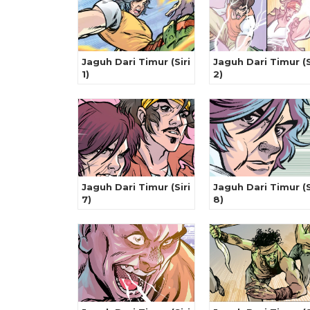
Jaguh Dari Timur (Siri
Jaguh Dari Timur (S
1)
2)
Jaguh Dari Timur (Siri
Jaguh Dari Timur (S
7)
8)