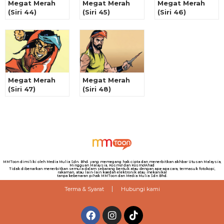
Megat Merah
Megat Merah
Megat Merah
(Siri 44)
(Siri 45)
(Siri 46)
Megat Merah
Megat Merah
(Siri 47)
(Siri 48)
MMToon dimiliki oleh Media Mulia Sdn. Bhd. yang memegang hak cipta dan menerbitkan akhbar Utusan Malaysia,
Mingguan Malaysia, Kosmo! dan Kosmo!Ahad
Tidak dibenarkan menerbitkan semula dalam sebarang bentuk atau dengan apa-apa cara, termasuk fotokopi,
rakaman, atau lain-lain kaedah elektronik atau mekanikal
tanpa kebenaran pihak MMToon dan Media Mulia Sdn Bhd.
Terma & Syarat
Hubungi kami