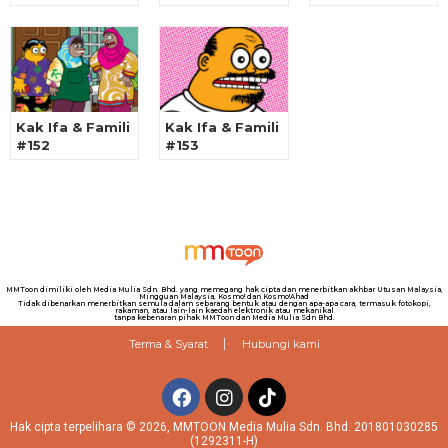
Kak Ifa & Famili
Kak Ifa & Famili
#152
#153
MMToon dimiliki oleh Media Mulia Sdn. Bhd. yang memegang hak cipta dan menerbitkan akhbar Utusan Malaysia,
Mingguan Malaysia, Kosmo! dan Kosmo!Ahad
Tidak dibenarkan menerbitkan semula dalam sebarang bentuk atau dengan apa-apa cara, termasuk fotokopi,
rakaman, atau lain-lain kaedah elektronik atau mekanikal
tanpa kebenaran pihak MMToon dan Media Mulia Sdn Bhd.
Terma & Syarat
Hubungi kami
Hak cipta terpelihara © 2026, MMTOON Media Mulia Sdn. Bhd. 201801030285
(1292311-H)