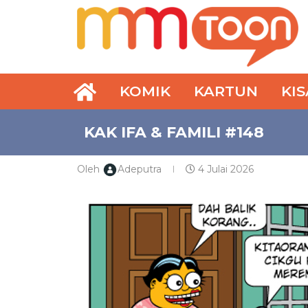
KOMIK
KARTUN
KI
KAK IFA & FAMILI #148
Oleh
Adeputra
4 Julai 2026