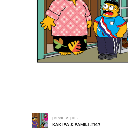
previous post
KAK IFA & FAMILI #147