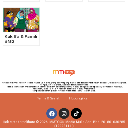
Kak Ifa & Famili
#152
MMToon dimiliki oleh Media Mulia Sdn. Bhd. yang memegang hak cipta dan menerbitkan akhbar Utusan Malaysia,
Mingguan Malaysia, Kosmo! dan Kosmo!Ahad
Tidak dibenarkan menerbitkan semula dalam sebarang bentuk atau dengan apa-apa cara, termasuk fotokopi,
rakaman, atau lain-lain kaedah elektronik atau mekanikal
tanpa kebenaran pihak MMToon dan Media Mulia Sdn Bhd.
Terma & Syarat
Hubungi kami
Hak cipta terpelihara © 2026, MMTOON Media Mulia Sdn. Bhd. 201801030285
(1292311-H)