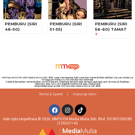
PEMBURU (SIRI
PEMBURU (SIRI
PEMBURU (SIRI
46-50)
51-55)
56-60) TAMAT
T
MMToon dimiliki oleh Media Mulia Sdn. Bhd. yang memegang hak cipta dan menerbitkan akhbar Utusan Malaysia,
Mingguan Malaysia, Kosmo! dan Kosmo!Ahad
Tidak dibenarkan menerbitkan semula dalam sebarang bentuk atau dengan apa-apa cara, termasuk fotokopi,
rakaman, atau lain-lain kaedah elektronik atau mekanikal
tanpa kebenaran pihak MMToon dan Media Mulia Sdn Bhd.
Terma & Syarat
Hubungi kami
Hak cipta terpelihara © 2026, MMTOON Media Mulia Sdn. Bhd. 201801030285
(1292311-H)