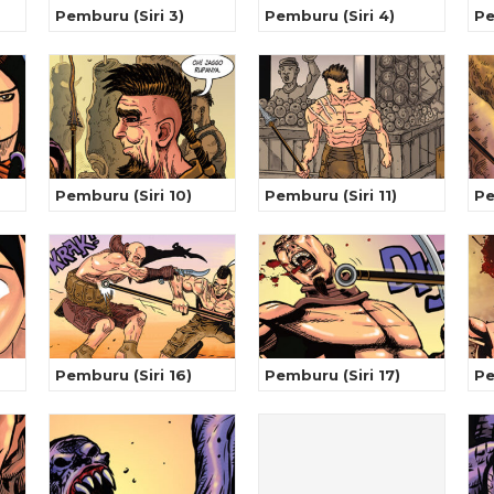
Pemburu (Siri 3)
Pemburu (Siri 4)
Pe
Pemburu (Siri 10)
Pemburu (Siri 11)
Pe
Pemburu (Siri 16)
Pemburu (Siri 17)
Pe