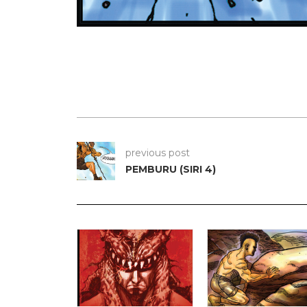
previous post
PEMBURU (SIRI 4)