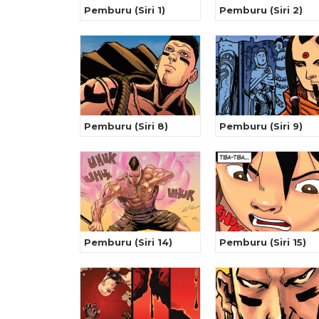
Pemburu (Siri 1)
Pemburu (Siri 2)
Pemburu (Siri 8)
Pemburu (Siri 9)
Pemburu (Siri 14)
Pemburu (Siri 15)