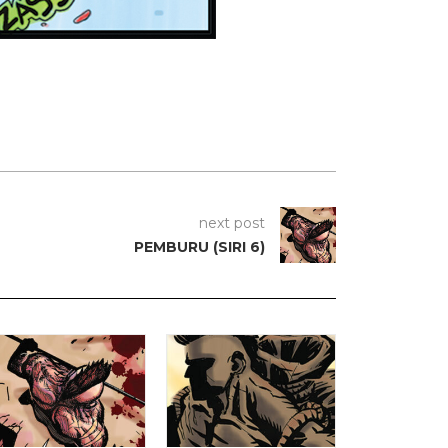
next post
PEMBURU (SIRI 6)