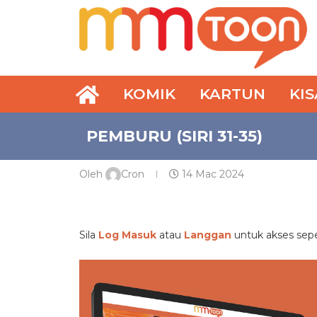
KOMIK
KARTUN
KI
PEMBURU (SIRI 31-35)
Oleh
Cron
14 Mac 2024
PREMIUM
Sila
Log Masuk
atau
Langgan
untuk akses se