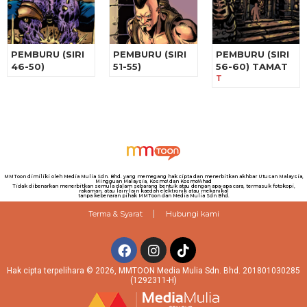
PEMBURU (SIRI
PEMBURU (SIRI
PEMBURU (SIRI
46-50)
51-55)
56-60) TAMAT
T
MMToon dimiliki oleh Media Mulia Sdn. Bhd. yang memegang hak cipta dan menerbitkan akhbar Utusan Malaysia,
Mingguan Malaysia, Kosmo! dan Kosmo!Ahad
Tidak dibenarkan menerbitkan semula dalam sebarang bentuk atau dengan apa-apa cara, termasuk fotokopi,
rakaman, atau lain-lain kaedah elektronik atau mekanikal
tanpa kebenaran pihak MMToon dan Media Mulia Sdn Bhd.
Terma & Syarat
Hubungi kami
Hak cipta terpelihara © 2026, MMTOON Media Mulia Sdn. Bhd. 201801030285
(1292311-H)