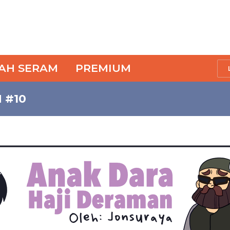
SAH SERAM
PREMIUM
 #10