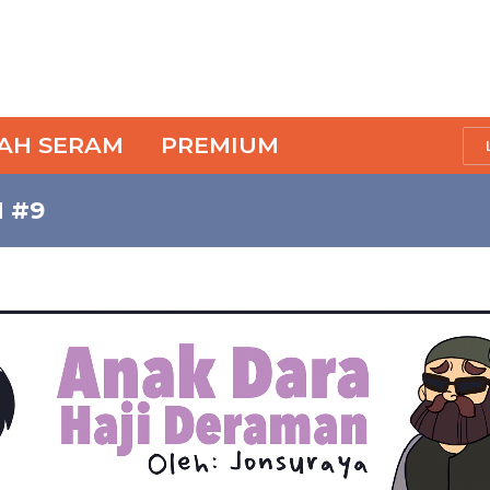
SAH SERAM
PREMIUM
 #9