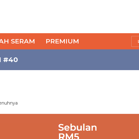
SAH SERAM
PREMIUM
 #40
penuhnya