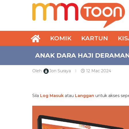
KOMIK
KARTUN
KI
ANAK DARA HAJI DERAMAN
Oleh
Jon Suraya
12 Mac 2024
PREMIUM
Sila
Log Masuk
atau
Langgan
untuk akses se