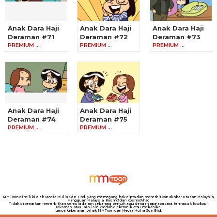
Anak Dara Haji
Anak Dara Haji
Anak Dara Haji
Deraman #71
Deraman #72
Deraman #73
PREMIUM …
PREMIUM …
PREMIUM …
Anak Dara Haji
Anak Dara Haji
Deraman #74
Deraman #75
PREMIUM …
PREMIUM …
MMToon dimiliki oleh Media Mulia Sdn. Bhd. yang memegang hak cipta dan menerbitkan akhbar Utusan Malaysia,
Mingguan Malaysia, Kosmo! dan Kosmo!Ahad
Tidak dibenarkan menerbitkan semula dalam sebarang bentuk atau dengan apa-apa cara, termasuk fotokopi,
rakaman, atau lain-lain kaedah elektronik atau mekanikal
tanpa kebenaran pihak MMToon dan Media Mulia Sdn Bhd.