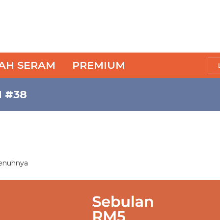
SAH SERAM
PREMIUM
 #38
penuhnya