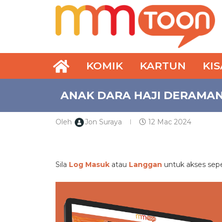
KOMIK
KARTUN
KI
ANAK DARA HAJI DERAMAN
Oleh
Jon Suraya
12 Mac 2024
PREMIUM
Sila
Log Masuk
atau
Langgan
untuk akses se