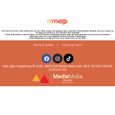
MMToon dimiliki oleh Media Mulia Sdn. Bhd. yang memegang hak cipta dan menerbitkan akhbar Utusan Malaysia,
Mingguan Malaysia, Kosmo! dan Kosmo!Ahad
Tidak dibenarkan menerbitkan semula dalam sebarang bentuk atau dengan apa-apa cara, termasuk fotokopi,
rakaman, atau lain-lain kaedah elektronik atau mekanikal
tanpa kebenaran pihak MMToon dan Media Mulia Sdn Bhd.
Terma & Syarat
Hubungi kami
Hak cipta terpelihara © 2026, MMTOON Media Mulia Sdn. Bhd. 201801030285
(1292311-H)