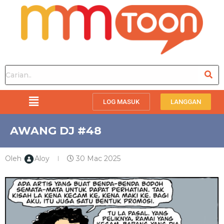
LOG MASUK
LANGGAN
AWANG DJ #48
Oleh
Aloy
30 Mac 2025