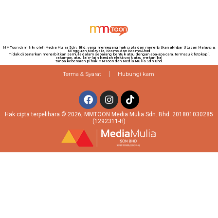
MMToon dimiliki oleh Media Mulia Sdn. Bhd. yang memegang hak cipta dan menerbitkan akhbar Utusan Malaysia,
Mingguan Malaysia, Kosmo! dan Kosmo!Ahad
Tidak dibenarkan menerbitkan semula dalam sebarang bentuk atau dengan apa-apa cara, termasuk fotokopi,
rakaman, atau lain-lain kaedah elektronik atau mekanikal
tanpa kebenaran pihak MMToon dan Media Mulia Sdn Bhd.
Terma & Syarat
Hubungi kami
Hak cipta terpelihara © 2026, MMTOON Media Mulia Sdn. Bhd. 201801030285
(1292311-H)