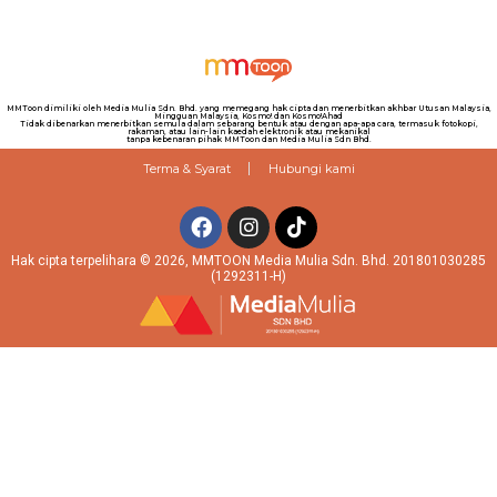
MMToon dimiliki oleh Media Mulia Sdn. Bhd. yang memegang hak cipta dan menerbitkan akhbar Utusan Malaysia,
Mingguan Malaysia, Kosmo! dan Kosmo!Ahad
Tidak dibenarkan menerbitkan semula dalam sebarang bentuk atau dengan apa-apa cara, termasuk fotokopi,
rakaman, atau lain-lain kaedah elektronik atau mekanikal
tanpa kebenaran pihak MMToon dan Media Mulia Sdn Bhd.
Terma & Syarat
Hubungi kami
Hak cipta terpelihara © 2026, MMTOON Media Mulia Sdn. Bhd. 201801030285
(1292311-H)