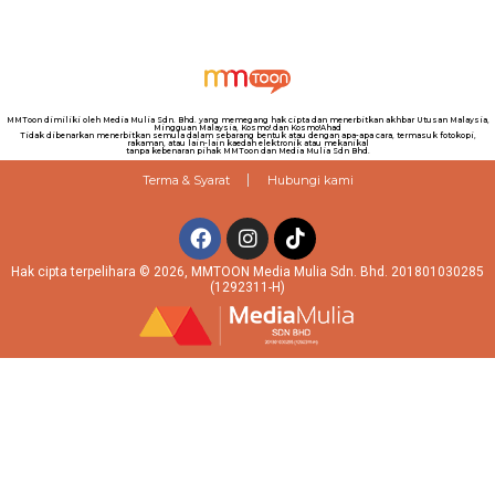
MMToon dimiliki oleh Media Mulia Sdn. Bhd. yang memegang hak cipta dan menerbitkan akhbar Utusan Malaysia,
Mingguan Malaysia, Kosmo! dan Kosmo!Ahad
Tidak dibenarkan menerbitkan semula dalam sebarang bentuk atau dengan apa-apa cara, termasuk fotokopi,
rakaman, atau lain-lain kaedah elektronik atau mekanikal
tanpa kebenaran pihak MMToon dan Media Mulia Sdn Bhd.
Terma & Syarat
Hubungi kami
Hak cipta terpelihara © 2026, MMTOON Media Mulia Sdn. Bhd. 201801030285
(1292311-H)