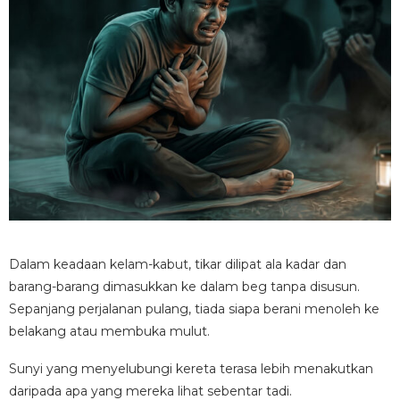
Dalam keadaan kelam-kabut, tikar dilipat ala kadar dan
barang-barang dimasukkan ke dalam beg tanpa disusun.
Sepanjang perjalanan pulang, tiada siapa berani menoleh ke
belakang atau membuka mulut.
Sunyi yang menyelubungi kereta terasa lebih menakutkan
daripada apa yang mereka lihat sebentar tadi.