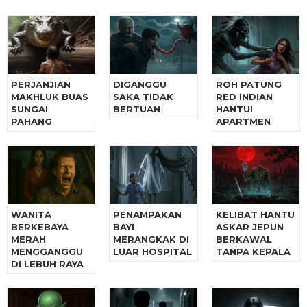
PERJANJIAN
DIGANGGU
ROH PATUNG
MAKHLUK BUAS
SAKA TIDAK
RED INDIAN
SUNGAI
BERTUAN
HANTUI
PAHANG
APARTMEN
WANITA
PENAMPAKAN
KELIBAT HANTU
BERKEBAYA
BAYI
ASKAR JEPUN
MERAH
MERANGKAK DI
BERKAWAL
MENGGANGGU
LUAR HOSPITAL
TANPA KEPALA
DI LEBUH RAYA