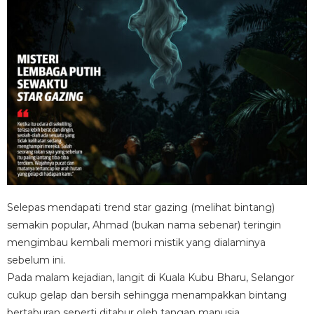
Selepas mendapati trend star gazing (melihat bintang)
semakin popular, Ahmad (bukan nama sebenar) teringin
mengimbau kembali memori mistik yang dialaminya
sebelum ini.
Pada malam kejadian, langit di Kuala Kubu Bharu, Selangor
cukup gelap dan bersih sehingga menampakkan bintang
bertaburan seperti ditabur oleh tangan manusia.