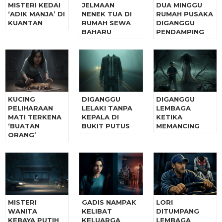
MISTERI KEDAI
JELMAAN
DUA MINGGU
‘ADIK MANJA’ DI
NENEK TUA DI
RUMAH PUSAKA
KUANTAN
RUMAH SEWA
DIGANGGU
BAHARU
PENDAMPING
KUCING
DIGANGGU
DIGANGGU
PELIHARAAN
LELAKI TANPA
LEMBAGA
MATI TERKENA
KEPALA DI
KETIKA
‘BUATAN
BUKIT PUTUS
MEMANCING
ORANG’
MISTERI
GADIS NAMPAK
LORI
WANITA
KELIBAT
DITUMPANG
KEBAYA PUTIH
KELUARGA
LEMBAGA