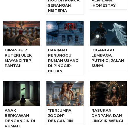
HODOH PUNCA
PENYEWA
SERANGAN
‘HOMESTAY’
HISTERIA
DIRASUK 7
HARIMAU
DIGANGGU
PUTERI ULEK
PENUNGGU
LEMBAGA
MAYANG TEPI
RUMAH USANG
PUTIH DI JALAN
PANTAI
DI PINGGIR
SUNYI
HUTAN
ANAK
‘TERJUMPA
RASUKAN
BERKAWAN
JODOH’
DARPANA DAN
DENGAN JIN DI
DENGAN JIN
LINGSIR WENGI
RUMAH