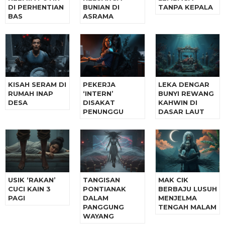
DI PERHENTIAN
BUNIAN DI
TANPA KEPALA
BAS
ASRAMA
KISAH SERAM DI
PEKERJA
LEKA DENGAR
RUMAH INAP
‘INTERN’
BUNYI REWANG
DESA
DISAKAT
KAHWIN DI
PENUNGGU
DASAR LAUT
USIK ‘RAKAN’
TANGISAN
MAK CIK
CUCI KAIN 3
PONTIANAK
BERBAJU LUSUH
PAGI
DALAM
MENJELMA
PANGGUNG
TENGAH MALAM
WAYANG