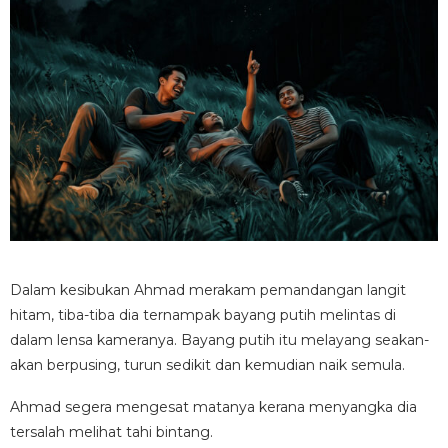
Dalam kesibukan Ahmad merakam pemandangan langit
hitam, tiba-tiba dia ternampak bayang putih melintas di
dalam lensa kameranya. Bayang putih itu melayang seakan-
akan berpusing, turun sedikit dan kemudian naik semula.
Ahmad segera mengesat matanya kerana menyangka dia
tersalah melihat tahi bintang.