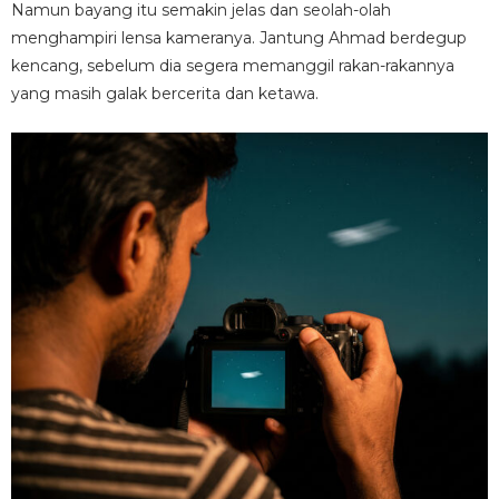
Namun bayang itu semakin jelas dan seolah-olah
menghampiri lensa kameranya. Jantung Ahmad berdegup
kencang, sebelum dia segera memanggil rakan-rakannya
yang masih galak bercerita dan ketawa.