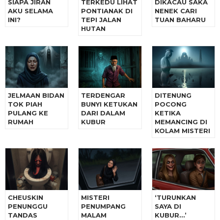
SIAPA JIRAN
TERKEDU LIHAT
DIKACAU SAKA
AKU SELAMA
PONTIANAK DI
NENEK CARI
INI?
TEPI JALAN
TUAN BAHARU
HUTAN
JELMAAN BIDAN
TERDENGAR
DITENUNG
TOK PIAH
BUNYI KETUKAN
POCONG
PULANG KE
DARI DALAM
KETIKA
RUMAH
KUBUR
MEMANCING DI
KOLAM MISTERI
CHEUSKIN
MISTERI
‘TURUNKAN
PENUNGGU
PENUMPANG
SAYA DI
TANDAS
MALAM
KUBUR…’