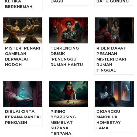
KETIKA
DAGU
BATU GUNUNG
BERKHEMAH
MISTERI PENARI
TERKENCING
RIDER DAPAT
GAMELAN
DIUSIK
PESANAN
BERWAJAH
‘PENUNGGU’
MISTERI DARI
HODOH
RUMAH HANTU
RUMAH
TINGGAL
DIBUAI CINTA
PIRING
DIGANGGU
KERANA RANTAI
BERPUSING
MAKHLUK
PENGASIH
MEMBUAT
HOMESTAY
SUZANA
LAMA
TERPANA