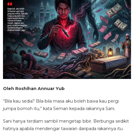
Oleh Roshihan Annuar Yub
“Bila kau sedia? Bila-bila masa aku boleh bawa kau pergi
jumpa bomoh itu,” kata Seman kepada rakannya Sani.
Sani hanya terdiam sambil mengetap bibir. Berbunga sedikit
hatinya apabila mendengar tawaran daripada rakannya itu.