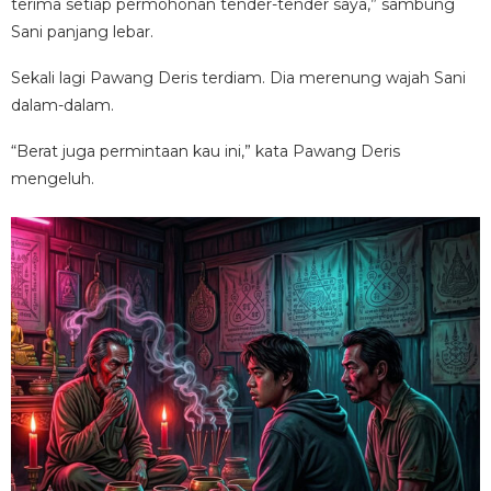
terima setiap permohonan tender-tender saya,” sambung
Sani panjang lebar.
Sekali lagi Pawang Deris terdiam. Dia merenung wajah Sani
dalam-dalam.
“Berat juga permintaan kau ini,” kata Pawang Deris
mengeluh.