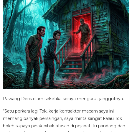
Pawang Deris diam seketika seraya mengurut janggutnya.
“Satu perkara lagi Tok, kerja kontraktor macam saya ini
memang banyak persaingan, saya minta sangat kalau Tok
boleh supaya pihak-pihak atasan di pejabat itu pandang dan