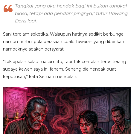
Tangkal yang aku hendak bagi ini bukan tangkal
biasa, tetapi ada pendam­pingnya,” tutur Pawang
Deris lagi.
Sani terdiam seketika. Walaupun hatinya sedikit berbunga
namun timbul pula perasaan cuak. Tawaran yang diberikan
nampaknya seakan bersyarat.
“Tak apalah kalau macam itu, tapi Tok ceritalah terus terang
supaya kawan saya ini faham. Senang dia hendak buat
keputusan,” kata Seman mencelah.