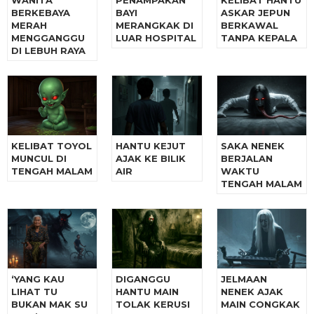
WANITA
PENAMPAKAN
KELIBAT HANTU
BERKEBAYA
BAYI
ASKAR JEPUN
MERAH
MERANGKAK DI
BERKAWAL
MENGGANGGU
LUAR HOSPITAL
TANPA KEPALA
DI LEBUH RAYA
KELIBAT TOYOL
HANTU KEJUT
SAKA NENEK
MUNCUL DI
AJAK KE BILIK
BERJALAN
TENGAH MALAM
AIR
WAKTU
TENGAH MALAM
‘YANG KAU
DIGANGGU
JELMAAN
LIHAT TU
HANTU MAIN
NENEK AJAK
BUKAN MAK SU
TOLAK KERUSI
MAIN CONGKAK