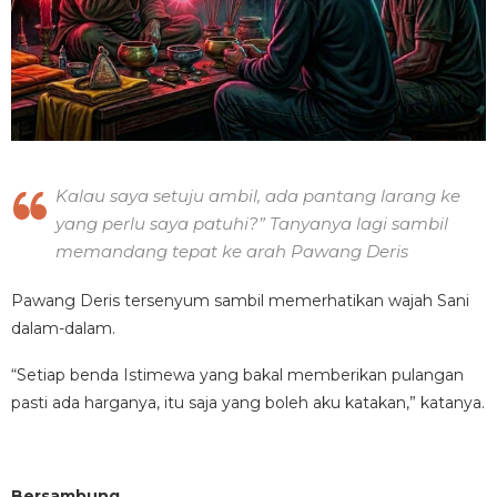
Kalau saya setuju ambil, ada pantang larang ke
yang perlu saya patuhi?” Tanyanya lagi sambil
memandang tepat ke arah Pawang Deris
Pawang Deris tersenyum sambil memerhatikan wajah Sani
dalam-dalam.
“Setiap benda Istimewa yang bakal memberikan pulangan
pasti ada harganya, itu saja yang boleh aku katakan,” katanya.
Bersambung…