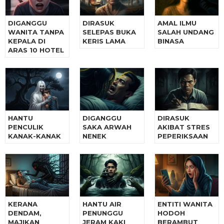
DIGANGGU
DIRASUK
AMAL ILMU
WANITA TANPA
SELEPAS BUKA
SALAH UNDANG
KEPALA DI
KERIS LAMA
BINASA
ARAS 10 HOTEL
HANTU
DIGANGGU
DIRASUK
PENCULIK
SAKA ARWAH
AKIBAT STRES
KANAK-KANAK
NENEK
PEPERIKSAAN
KERANA
HANTU AIR
ENTITI WANITA
DENDAM,
PENUNGGU
HODOH
MAJIKAN
JERAM KAKI
BERAMBUT