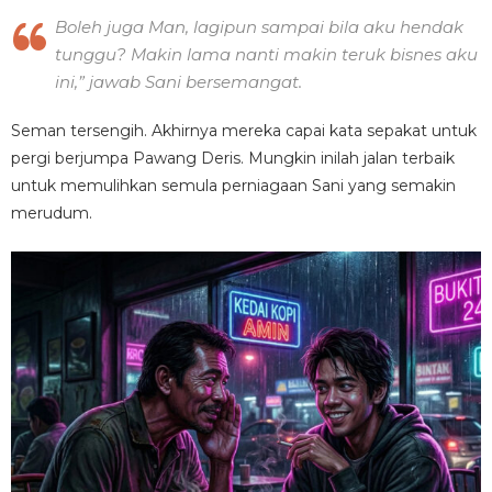
Boleh juga Man, lagipun sampai bila aku hendak
tunggu? Makin lama nanti makin teruk bisnes aku
ini,” jawab Sani bersemangat.
Seman tersengih. Akhirnya mereka capai kata sepakat untuk
pergi berjumpa Pawang Deris. Mungkin inilah jalan terbaik
untuk memulihkan semula perniagaan Sani yang semakin
merudum.