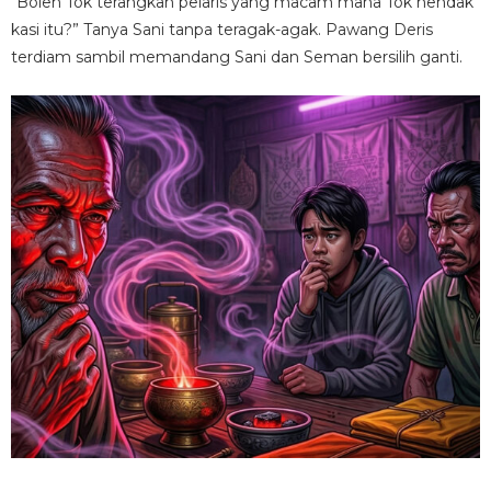
“Boleh Tok terangkan pelaris yang macam mana Tok hendak
kasi itu?” Tanya Sani tanpa teragak-agak. Pawang Deris
terdiam sambil memandang Sani dan Seman bersilih ganti.