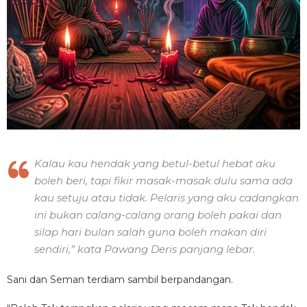
Kalau kau hendak yang betul-betul hebat aku
boleh beri, tapi fikir masak-masak dulu sama ada
kau setuju atau tidak. Pelaris yang aku cadangkan
ini bukan calang-calang orang boleh pakai dan
silap hari bulan salah guna boleh makan diri
sendiri,” kata Pawang Deris panjang lebar.
Sani dan Seman terdiam sambil berpandangan.