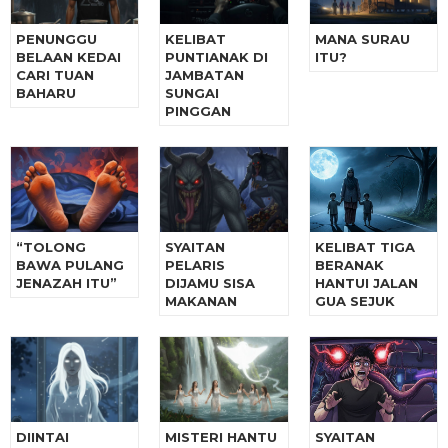
PENUNGGU
KELIBAT
MANA SURAU
BELAAN KEDAI
PUNTIANAK DI
ITU?
CARI TUAN
JAMBATAN
BAHARU
SUNGAI
PINGGAN
“TOLONG
SYAITAN
KELIBAT TIGA
BAWA PULANG
PELARIS
BERANAK
JENAZAH ITU”
DIJAMU SISA
HANTUI JALAN
MAKANAN
GUA SEJUK
DIINTAI
MISTERI HANTU
SYAITAN