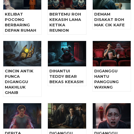
KELIBAT
BERTEMU ROH
DEMAM
POCONG
KEKASIH LAMA
DISAKAT ROH
BERBARING
KETIKA
MAK CIK KAFE
DEPAN RUMAH
REUNION
CINCIN ANTIK
DIHANTUI
DIGANGGU
PUNCA
TEDDY BEAR
HANTU
DIGANGGU
BEKAS KEKASIH
PANGGUNG
MAKHLUK
WAYANG
GHAIB
DERITA
DIGANGGU
DIGANGGU