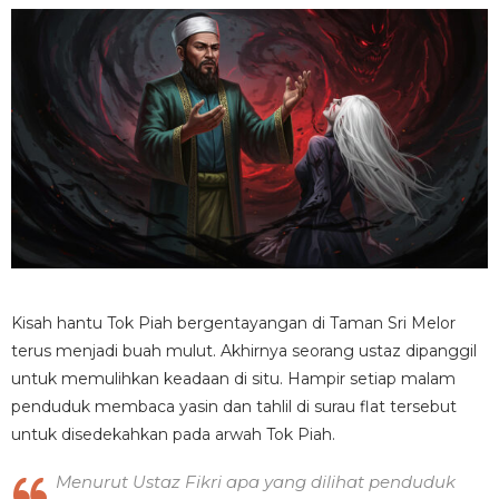
Kisah hantu Tok Piah bergentayangan di Taman Sri Melor
terus menjadi buah mulut. Akhirnya seorang ustaz dipanggil
untuk memulihkan keadaan di situ. Hampir setiap malam
penduduk membaca yasin dan tahlil di surau flat tersebut
untuk disedekahkan pada arwah Tok Piah.
Menurut Ustaz Fikri apa yang dilihat penduduk