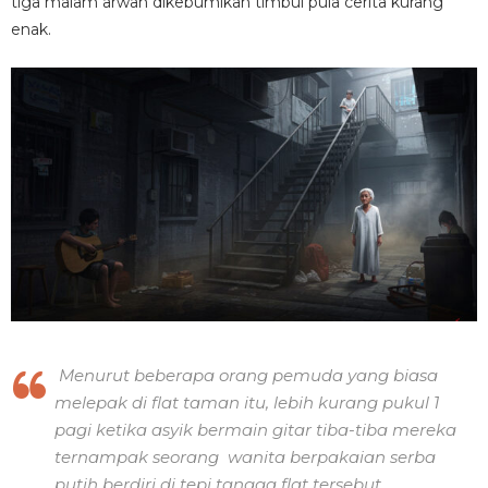
tiga malam arwah dikebumikan timbul pula cerita kurang
enak.
Menurut beberapa orang pemuda yang biasa
melepak di flat taman itu, lebih kurang pukul 1
pagi ketika asyik bermain gitar tiba-tiba mereka
ternampak seorang wanita berpakaian serba
putih berdiri di tepi tangga flat tersebut.