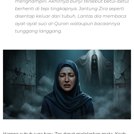
menghampiri. Akhirnya bunyi tersebut betul-betul
berhenti di tepi tingkapnya. Jantung Zira seperti
disentap keluar dari tubuh. Lantas dia membaca
ayat-ayat suci al-Quran walaupun bacaannya
tunggang langgang.