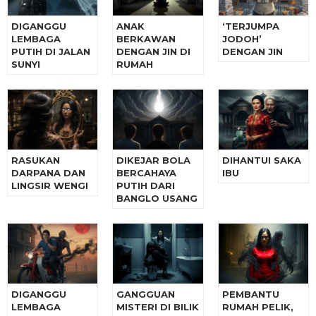
DIGANGGU
ANAK
‘TERJUMPA
LEMBAGA
BERKAWAN
JODOH’
PUTIH DI JALAN
DENGAN JIN DI
DENGAN JIN
SUNYI
RUMAH
RASUKAN
DIKEJAR BOLA
DIHANTUI SAKA
DARPANA DAN
BERCAHAYA
IBU
LINGSIR WENGI
PUTIH DARI
BANGLO USANG
DIGANGGU
GANGGUAN
PEMBANTU
LEMBAGA
MISTERI DI BILIK
RUMAH PELIK,