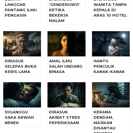
LANGGAR
‘GENDERUWO’
WANITA TANPA
PANTANG ILMU
KETIKA
KEPALA DI
PENGASIH
BEKERJA
ARAS 10 HOTEL
MALAM
DIRASUK
AMAL ILMU
HANTU
SELEPAS BUKA
SALAH UNDANG
PENCULIK
KERIS LAMA
BINASA
KANAK-KANAK
DIGANGGU
DIRASUK
KERANA
SAKA ARWAH
AKIBAT STRES
DENDAM,
NENEK
PEPERIKSAAN
MAJIKAN
DISANTAU