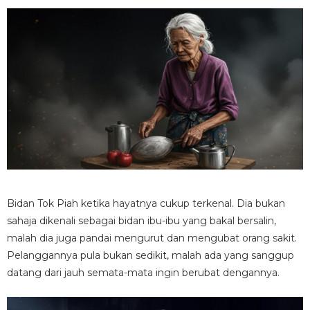
Bidan Tok Piah ketika hayatnya cukup terkenal. Dia bukan
sahaja dikenali sebagai bidan ibu-ibu yang bakal bersalin,
malah dia juga pandai mengurut dan mengubat orang sakit.
Pelanggannya pula bukan sedikit, malah ada yang sanggup
datang dari jauh semata-mata ingin berubat dengannya.