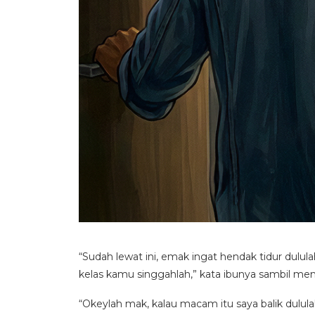
“Sudah lewat ini, emak ingat hendak tidur dulu
kelas kamu singgahlah,” kata ibunya sambil me
“Okeylah mak, kalau macam itu saya balik dulul