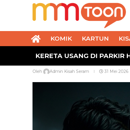
KOMIK
KARTUN
KI
KERETA USANG DI PARKIR 
Oleh
Admin Kisah Seram
31 Mei 2026