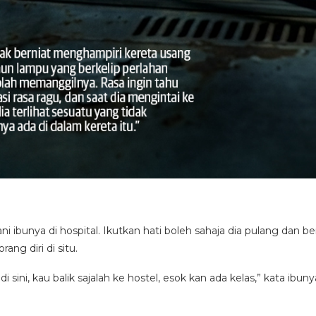
bunya di hospital. Ikutkan hati boleh sahaja dia pulang dan ber
ang diri di situ.
sini, kau balik sajalah ke hostel, esok kan ada kelas,” kata ib