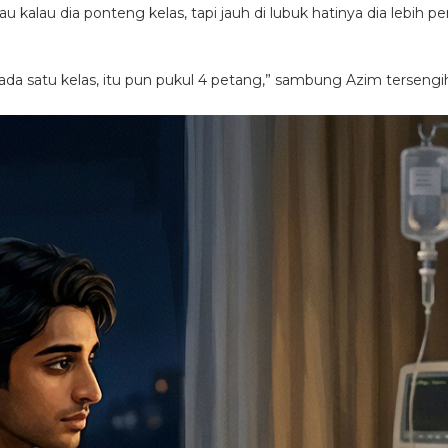
u kalau dia ponteng kelas, tapi jauh di lubuk hatinya dia lebih 
ada satu kelas, itu pun pukul 4 petang,” sambung Azim tersengi