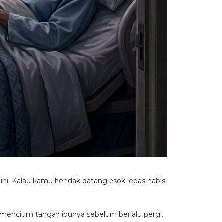
 ini. Kalau kamu hendak datang esok lepas habis
l mencium tangan ibunya sebelum berlalu pergi.