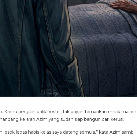
lah. Kamu pergilah balik hostel, tak payah temankan emak malam
mandang ke arah Azim yang sudah siap bangun dari kerusi.
ah, esok lepas habis kelas saya datang semula,” kata Azim sambi