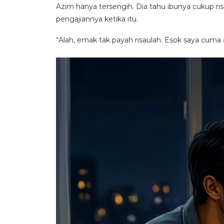
Azim hanya tersengih. Dia tahu ibunya cukup risa
pengajiannya ketika itu.
“Alah, emak tak payah risaulah. Esok saya cuma 