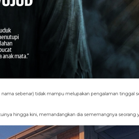
n nama sebenar) tidak mampu melupakan pengalaman tinggal se
ntuinya hingga kini, memandangkan dia sememangnya seorang 