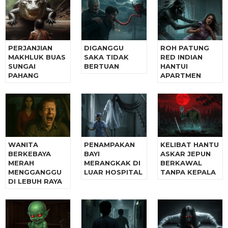
PERJANJIAN
DIGANGGU
ROH PATUNG
MAKHLUK BUAS
SAKA TIDAK
RED INDIAN
SUNGAI
BERTUAN
HANTUI
PAHANG
APARTMEN
WANITA
PENAMPAKAN
KELIBAT HANTU
BERKEBAYA
BAYI
ASKAR JEPUN
MERAH
MERANGKAK DI
BERKAWAL
MENGGANGGU
LUAR HOSPITAL
TANPA KEPALA
DI LEBUH RAYA