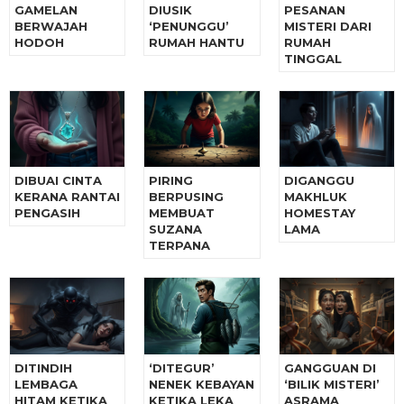
GAMELAN
DIUSIK
PESANAN
BERWAJAH
‘PENUNGGU’
MISTERI DARI
HODOH
RUMAH HANTU
RUMAH
TINGGAL
DIBUAI CINTA
PIRING
DIGANGGU
KERANA RANTAI
BERPUSING
MAKHLUK
PENGASIH
MEMBUAT
HOMESTAY
SUZANA
LAMA
TERPANA
DITINDIH
‘DITEGUR’
GANGGUAN DI
LEMBAGA
NENEK KEBAYAN
‘BILIK MISTERI’
HITAM KETIKA
KETIKA LEKA
ASRAMA