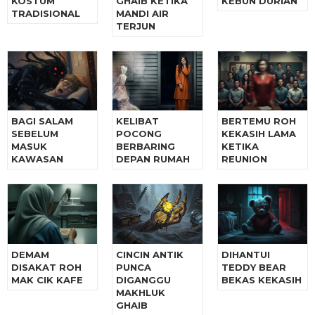
KOSTUM
GHAIB KETIKA
KEBUN DURIAN
TRADISIONAL
MANDI AIR
TERJUN
BAGI SALAM
KELIBAT
BERTEMU ROH
SEBELUM
POCONG
KEKASIH LAMA
MASUK
BERBARING
KETIKA
KAWASAN
DEPAN RUMAH
REUNION
DEMAM
CINCIN ANTIK
DIHANTUI
DISAKAT ROH
PUNCA
TEDDY BEAR
MAK CIK KAFE
DIGANGGU
BEKAS KEKASIH
MAKHLUK
GHAIB