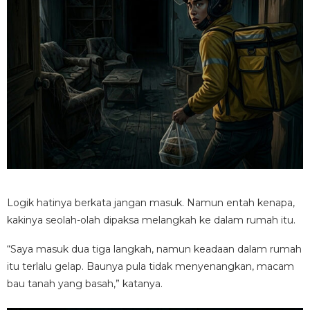
Logik hatinya berkata jangan masuk. Namun entah kenapa,
kakinya seolah-olah dipaksa melangkah ke dalam rumah itu.
“Saya masuk dua tiga langkah, namun keadaan dalam rumah
itu terlalu gelap. Baunya pula tidak menyenangkan, macam
bau tanah yang basah,” katanya.