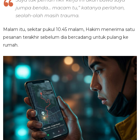
jumpa benda… macam tu,” katanya perlahan,
seolah-olah masih trauma.
Malam itu, sekitar pukul 10.45 malam, Hakim menerima satu
pesanan terakhir sebelum dia bercadang untuk pulang ke
rumah.